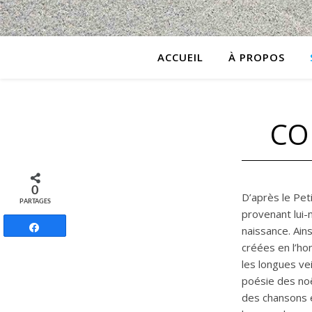
ACCUEIL
À PROPOS
CO
0
D’après le Pet
PARTAGES
provenant lui-m
Partagez
naissance. Ain
créées en l’ho
les longues vei
poésie des noë
des chansons e