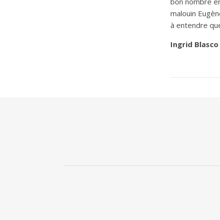
bon nombre en
malouin Eugèn
à entendre que
Ingrid Blasco